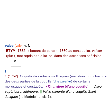
valve
[valv]
n. f.
ÉTYM.
1752; « battant de porte », 1560 au sens du lat.
valvae
(plur.), mot repris par le lat. sc. dans des acceptions spéciales.
❖
———
I
1
(1752).
Coquille de certains mollusques (univalves), ou chacune
des deux parties de la coquille (
dite
bivalve
) de certains
mollusques et crustacés.
⇒
Charnière
(d'une coquille).
||
Valve
supérieure, inférieure.
||
Valve rainurée d'une coquille Saint-
Jacques
(→ Madeleine, cit. 1).