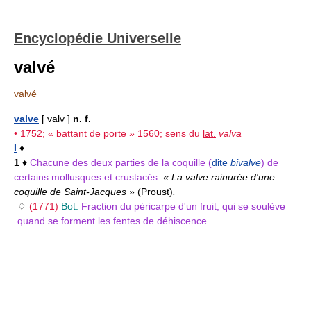
Encyclopédie Universelle
valvé
valvé
valve
[ valv ]
n. f.
• 1752; « battant de porte » 1560; sens du
lat.
valva
I
♦
1
♦
Chacune des deux parties de la coquille (
dite
bivalve
) de
certains mollusques et crustacés.
« La valve rainurée d'une
coquille de Saint-Jacques »
(
Proust
)
.
♢
(1771)
Bot.
Fraction du péricarpe d'un fruit, qui se soulève
quand se forment les fentes de déhiscence.