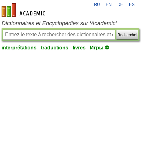
RU
EN
DE
ES
fr-academic.com
Dictionnaires et Encyclopédies sur 'Academic'
Recherche!
interprétations
traductions
livres
Игры ⚽