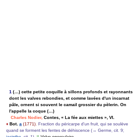
1
(…) cette petite coquille à sillons profonds et rayonnants
dont les valves rebondies, et comme lavées d'un incarnat
pâle, ornent si souvent le camail grossier du pèlerin. On
l'appelle la coque (…)
Charles Nodier,
Contes, « La fée aux miettes », VI.
♦
Bot.
a
(1771).
Fraction du péricarpe d'un fruit, qui se soulève
quand se forment les fentes de déhiscence (→ Germe, cit. 9;
jacinthe
, cit. 1).
||
Valve operculaire.