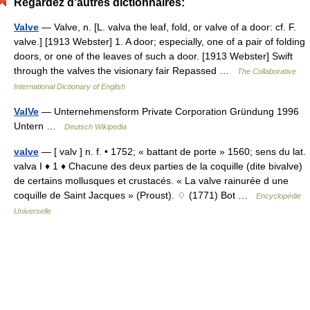
Regardez d'autres dictionnaires:
Valve
— Valve, n. [L. valva the leaf, fold, or valve of a door: cf. F.
valve.] [1913 Webster] 1. A door; especially, one of a pair of folding
doors, or one of the leaves of such a door. [1913 Webster] Swift
through the valves the visionary fair Repassed …
The Collaborative
International Dictionary of English
ValVe
— Unternehmensform Private Corporation Gründung 1996
Untern …
Deutsch Wikipedia
valve
— [ valv ] n. f. • 1752; « battant de porte » 1560; sens du lat.
valva I ♦ 1 ♦ Chacune des deux parties de la coquille (dite bivalve)
de certains mollusques et crustacés. « La valve rainurée d une
coquille de Saint Jacques » (Proust). ♢ (1771) Bot …
Encyclopédie
Universelle