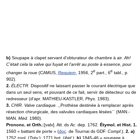
b)
Soupape à clapet servant d'obturateur de chambre à air.
Ah!
C'était cela la valve qui fuyait et l'arrêt au poste à essence, pour
e
e
changer la roue
(CAMUS,
Requiem
, 1956, 2
part., 6
tabl., p.
902).
2.
ÉLECTR.
Dispositif ne laissant passer le courant électrique que
dans un seul sens, et pouvant de ce fait, servir de détecteur ou de
redresseur (d'apr. MATHIEU-KASTLER,
Phys.
1983).
3.
CHIR.
Valve cardiaque.
,,Prothèse destinée à remplacer après
résection chirurgicale, des valvules cardiaques lésées`` (MAN.-
MAN.
Méd.
1980).
Prononc. et Orth.:
[valv]. Att. ds
Ac.
dep. 1762.
Étymol. et Hist. 1.
1560 « battant de porte » (
doc
. de Tournai ds GDF.
Compl.
);
2. a)
1752 zool. (
Trév.
); 1771 bot. (
ibid.
);
b)
1845-46 « soupape à