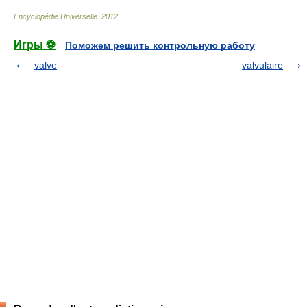
Encyclopédie Universelle
.
2012
.
Игры ⚽
Поможем решить контрольную работу
valve
valvulaire