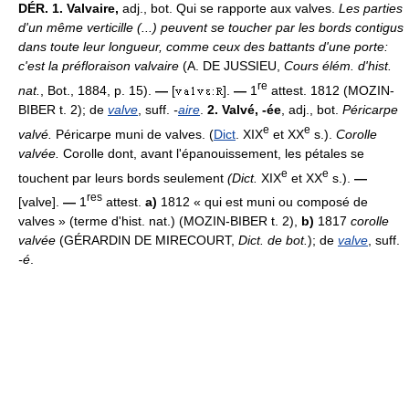
DÉR.
1.
Valvaire,
adj., bot. Qui se rapporte aux valves.
Les parties
d'un même verticille (...) peuvent se toucher par les bords contigus
dans toute leur longueur, comme ceux des battants d'une porte:
c'est la préfloraison valvaire
(A. DE JUSSIEU,
Cours élém. d'hist.
re
nat.
, Bot., 1884, p. 15).
—
[
].
—
1
attest. 1812 (MOZIN-
BIBER t. 2); de
valve
, suff.
-
aire
.
2.
Valvé, -ée
, adj., bot.
Péricarpe
e
e
valvé.
Péricarpe muni de valves. (
Dict
. XIX
et XX
s.).
Corolle
valvée.
Corolle dont, avant l'épanouissement, les pétales se
e
e
touchent par leurs bords seulement
(
Dict.
XIX
et XX
s.).
—
res
[valve].
—
1
attest.
a)
1812 « qui est muni ou composé de
valves » (terme d'hist. nat.) (MOZIN-BIBER t. 2),
b)
1817
corolle
valvée
(GÉRARDIN DE MIRECOURT,
Dict. de bot.
); de
valve
, suff.
-é
.