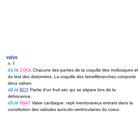
valve
n.
f.
d1./d
ZOOL
Chacune des parties de la coquille des mollusques et
du test des diatomées. La coquille des lamellibranches comporte
deux valves.
d2./d
BOT
Partie d'un fruit sec qui se sépare lors de la
déhiscence.
d3./d
ANAT
Valve cardiaque: repli membraneux entrant dans la
constitution des valvules auriculo-ventriculaires du coeur.