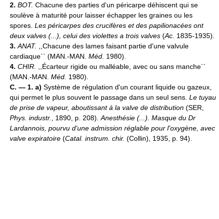
2.
BOT.
Chacune des parties d'un péricarpe déhiscent qui se
soulève à maturité pour laisser échapper les graines ou les
spores.
Les péricarpes des crucifères et des papilionacées ont
deux valves (...), celui des violettes a trois valves
(
Ac.
1835-1935).
3.
ANAT.
,,Chacune des lames faisant partie d'une valvule
cardiaque`` (MAN.-MAN.
Méd.
1980).
4.
CHIR.
,,Écarteur rigide ou malléable, avec ou sans manche``
(MAN.-MAN.
Méd.
1980).
C. — 1. a)
Système de régulation d'un courant liquide ou gazeux,
qui permet le plus souvent le passage dans un seul sens.
Le tuyau
de prise de vapeur, aboutissant à la valve de distribution
(SER,
Phys. industr.
, 1890, p. 208).
Anesthésie (...). Masque du Dr
Lardannois, pourvu d'une admission réglable pour l'oxygène, avec
valve expiratoire
(
Catal. instrum. chir.
(Collin), 1935, p. 94).