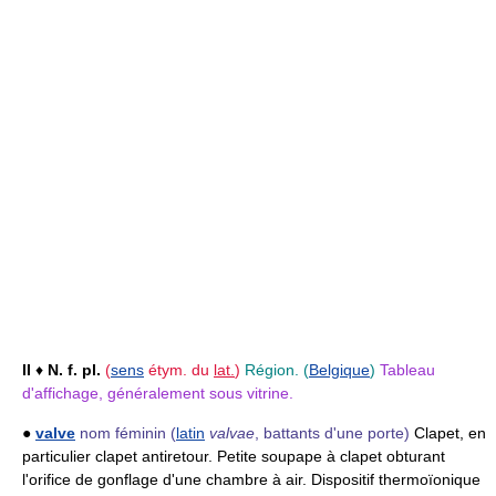
II
♦
N. f. pl.
(
sens
étym. du
lat.
)
Région.
(
Belgique
)
Tableau
d'affichage, généralement sous vitrine.
●
valve
nom féminin
(
latin
valvae
, battants d'une porte)
Clapet, en
particulier clapet antiretour. Petite soupape à clapet obturant
l'orifice de gonflage d'une chambre à air. Dispositif thermoïonique