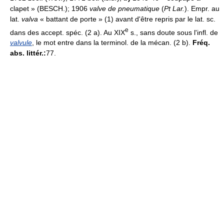
clapet » (BESCH.); 1906
valve de pneumatique
(
Pt Lar.
). Empr. au
lat.
valva
« battant de porte » (1) avant d'être repris par le lat. sc.
e
dans des accept. spéc. (2 a). Au XIX
s., sans doute sous l'infl. de
valvule
, le mot entre dans la terminol. de la mécan. (2 b).
Fréq.
abs. littér.:
77.