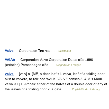
Valve
— Corporation Тип час …
Википедия
VALVe
— Corporation Valve Corporation Dates clés 1996
(création) Personnages clés …
Wikipédia en Français
valve
— [valv] n. [ME, a door leaf < L valva, leaf of a folding door,
akin to volvere, to roll: see WALK; VALVE senses 3, 4, 8 < ModL
valva < L] 1. Archaic either of the halves of a double door or any of
the leaves of a folding door 2. a gate… …
English World dictionary