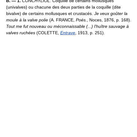
B. — 1.
CONCHYLIOL.
Coquille de certains mollusques
(univalves) ou chacune des deux parties de la coquille (dite
bivalve) de certains mollusques et crustacés.
Je veux goûter la
moule à la valve polie
(A. FRANCE,
Poés.
, Noces, 1876, p. 168).
Tout me fut nouveau ou méconnaissable (...) l'huître sauvage à
valves ruchées
(COLETTE,
Entrave
, 1913, p. 251).