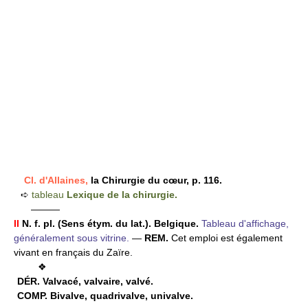
Cl. d'Allaines,
la Chirurgie du cœur, p. 116.
➪
tableau
Lexique de la chirurgie.
———
II
N. f. pl.
(Sens étym. du lat.).
Belgique.
Tableau d'affichage,
généralement sous vitrine.
—
REM.
Cet emploi est également
vivant en français du Zaïre.
❖
DÉR.
Valvacé, valvaire, valvé.
COMP.
Bivalve, quadrivalve, univalve.