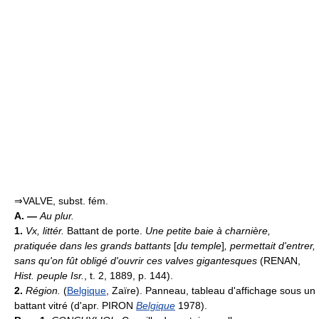
⇒VALVE, subst. fém.
A. —
Au plur.
1.
Vx, littér.
Battant de porte.
Une petite baie à charnière,
pratiquée dans les grands battants
[
du temple
]
, permettait d'entrer,
sans qu'on fût obligé d'ouvrir ces valves gigantesques
(RENAN,
Hist. peuple Isr.
, t. 2, 1889, p. 144).
2.
Région.
(
Belgique
, Zaïre). Panneau, tableau d'affichage sous un
battant vitré (d'apr. PIRON
Belgique
1978).