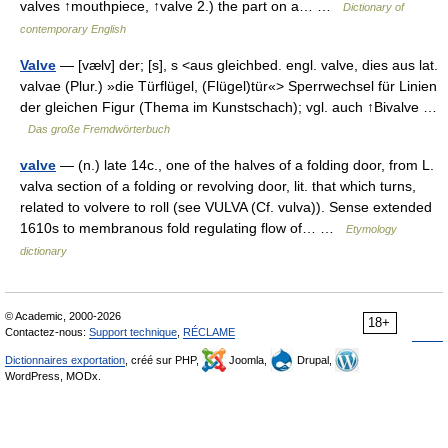
valves ↑mouthpiece, ↑valve 2.) the part on a… …
Dictionary of
contemporary English
Valve
— [vælv] der; [s], s <aus gleichbed. engl. valve, dies aus lat.
valvae (Plur.) »die Türflügel, (Flügel)tür«> Sperrwechsel für Linien
der gleichen Figur (Thema im Kunstschach); vgl. auch ↑Bivalve …
Das große Fremdwörterbuch
valve
— (n.) late 14c., one of the halves of a folding door, from L.
valva section of a folding or revolving door, lit. that which turns,
related to volvere to roll (see VULVA (Cf. vulva)). Sense extended
1610s to membranous fold regulating flow of… …
Etymology
dictionary
© Academic, 2000-2026
18+
Contactez-nous:
Support technique
,
RÉCLAME
Dictionnaires exportation
, créé sur PHP,
Joomla,
Drupal,
WordPress, MODx.